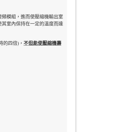
變頻模組，進而使壓縮機輸出室
使其室內保持在一定的溫度而達
時的四倍)，
不但能使壓縮機壽