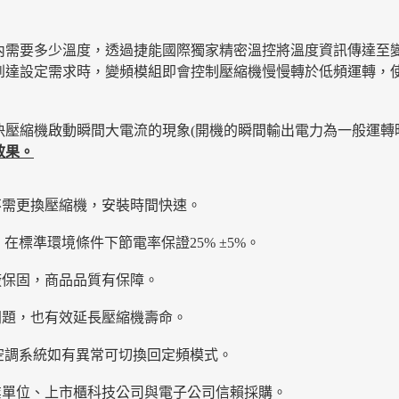
內需要多少溫度，透過捷能國際獨家精密溫控將溫度資訊傳達至
到達設定需求時，變頻模組即會控制壓縮機慢慢轉於低頻運轉，
壓縮機啟動瞬間大電流的現象(開機的瞬間輸出電力為一般運轉
效果。
不需更換壓縮機，安裝時間快速。
，
在標準環境條件下節電率保證2
5%
±5%
。
廠保固，商品品質有保障。
問題，也有效延長壓縮機壽命
。
統，空調系統如有異常可切換回定頻模式。
業單位、上市櫃科技公司與電子公司信賴採購。