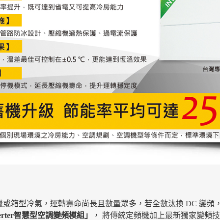
或箱型冷氣，運轉壽命尚長且數量眾多，若全數汰換 DC 變頻
nverter智慧型空調變頻模組」
， 將傳統定頻機
加上最新獨家變頻技