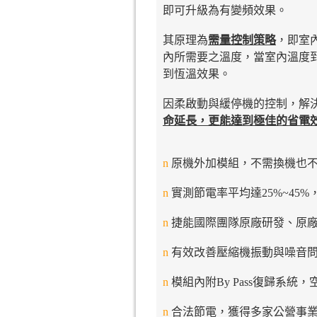
即可升級為有變頻效果
。
其原理為
需量控制策略
，即室
內所需要之溫度，當室內溫度
到恆溫效果。
因柔啟動與緩停機的控制，解決
命延長，更能達到極佳的省電
n
原機外加模組，
不需換機也
n
實測節電率平均達25%~45%
n
捷能國際團隊原廠研發、原
n
有效改善壓縮機振動與噪音
n
模組內附By Pass復歸系
n
合法節電，獲得多家
公營事